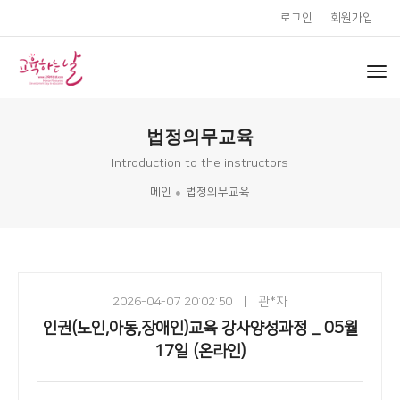
로그인
회원가입
to
nav
법정의무교육
Introduction to the instructors
메인
법정의무교육
2026-04-07 20:02:50
|
관*자
인권(노인,아동,장애인)교육 강사양성과정 _ 05월
17일 (온라인)