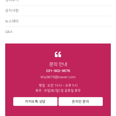
공지사항
뉴스레터
Q&A
문의 안내
031-902-9676
khy9675@naver.com
평일 : 오전 10시 ~ 오후 5시
휴무 : 주말(토/일) 및 공휴일 휴무
카카오톡 상담
온라인 문의