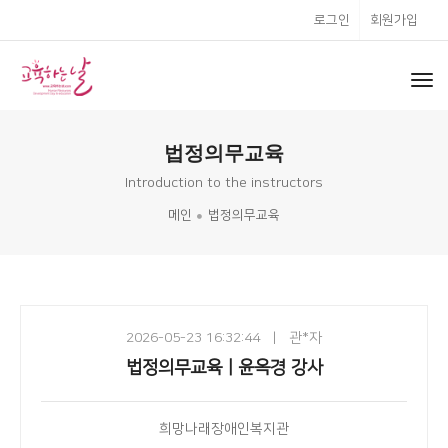
로그인
회원가입
to
nav
법정의무교육
Introduction to the instructors
메인
법정의무교육
2026-05-23 16:32:44
|
관*자
법정의무교육ㅣ윤옥경 강사
희망나래장애인복지관